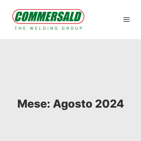
Home
Il Gruppo
Prodotti a marchio KOY
Macchine e impianti
Contatti
Area Tecnica & E-commerce
Tech corner
Case Study
News
Mese: Agosto 2024
AREA RISERVATA