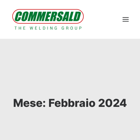
Home
Il Gruppo
Prodotti a marchio KOY
Macchine e impianti
Contatti
Area Tecnica & E-commerce
Tech corner
Case Study
News
Mese: Febbraio 2024
AREA RISERVATA