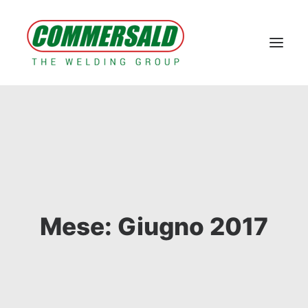
Home
Il Gruppo
Prodotti a marchio KOY
Macchine e impianti
Contatti
Area Tecnica & E-commerce
Tech corner
Case Study
News
Mese: Giugno 2017
AREA RISERVATA