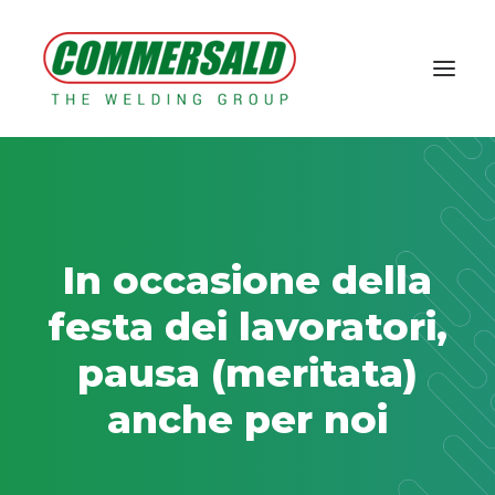
Home
Il Gruppo
Prodotti a marchio KOY
Macchine e impianti
Contatti
Area Tecnica & E-commerce
In occasione della
Tech corner
Case Study
festa dei lavoratori,
News
pausa (meritata)
anche per noi
AREA RISERVATA