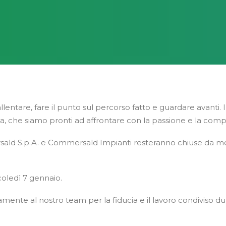
lentare, fare il punto sul percorso fatto e guardare avanti.
ta, che siamo pronti ad affrontare con la passione e la co
mersald S.p.A. e Commersald Impianti resteranno chiuse da 
oledì 7 gennaio.
 ovviamente al nostro team per la fiducia e il lavoro condivis