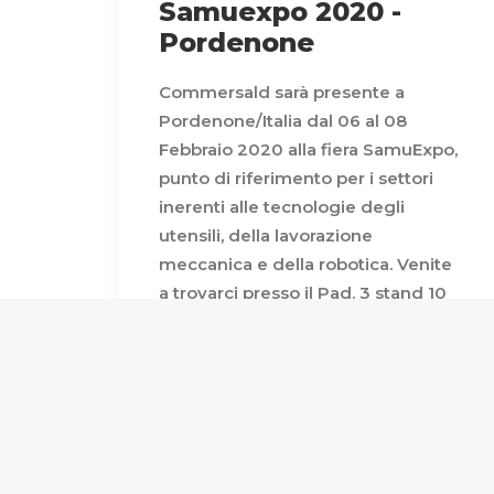
Samuexpo 2020 -
Pordenone
Commersald sarà presente a
Pordenone/Italia dal 06 al 08
Febbraio 2020 alla fiera SamuExpo,
punto di riferimento per i settori
inerenti alle tecnologie degli
utensili, della lavorazione
meccanica e della robotica. Venite
a trovarci presso il Pad. 3 stand 10
dove i nostri tecnici saranno lieti di
accogliervi.
by @less@ndro